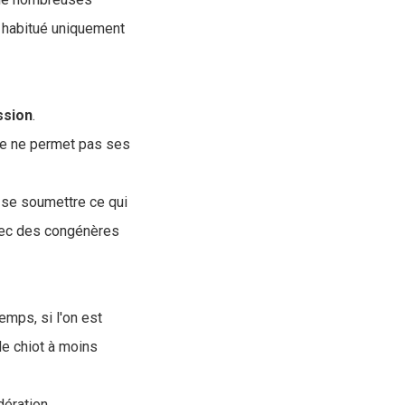
t habitué uniquement
ssion
.
ce ne permet pas ses
 se soumettre ce qui
vec des congénères
emps, si l'on est
 de chiot à moins
dération.