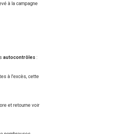
élevé à la campagne
es
autocontrôles
:
es à l'excès, cette
ore et retourne voir
ot de nombreuses