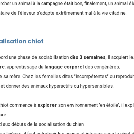
ercher un animal à la campagne était bon, finalement, un animal 
aire de l'éleveur s'adapte extrêmement mal à la vie citadine.
alisation chiot
'abord une phase de sociabilisation
dès 3 semaines
, il acquiert l
re
, apprentissage du
langage
corporel
des congénères.
 de sa mère. Chez les femelles dites "incompétentes" ou reproduit
 et donner des animaux hyperactifs ou hypersensibles.
 chiot commence à
explorer
son environnement 'en étoile', il expl
uré.
 aux débuts de la socialisation du chien.
as linéaire, il faut entretenir les acquis et interagir avec le chi