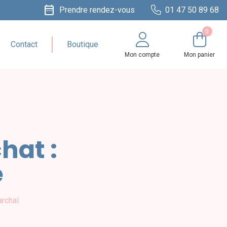
date_range
Prendre rendez-vous
01 47 50 89 68
0
Contact
Boutique
Mon compte
Mon panier
hat :
e
rchal