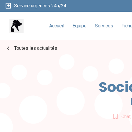
local_hospital
Service urgences 24h/24
Accueil
Equipe
Services
Fich
chevron_left
Toutes les actualités
Soci
bookmark_border
Chat,