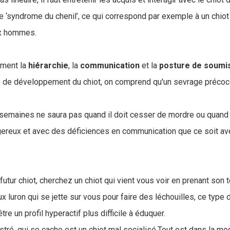
 le ‘syndrome du chenil’, ce qui correspond par exemple à un chio
x hommes.
ement la
hiérarchie
, la
communication
et la
posture
de
soumi
e de développement du chiot, on comprend qu'un sevrage préco
 semaines ne saura pas quand il doit cesser de mordre ou quand
ereux et avec des déficiences en communication que ce soit a
futur chiot, cherchez un chiot qui vient vous voir en prenant son t
eux luron qui se jette sur vous pour faire des léchouilles, ce type
tre un profil hyperactif plus difficile à éduquer.
stré, qui se cache est un chiot mal socialisé.Tout est dans la mo