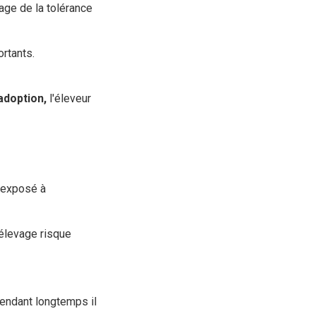
sage de la tolérance
ortants.
adoption,
l'éleveur
t exposé à
'élevage risque
pendant longtemps il