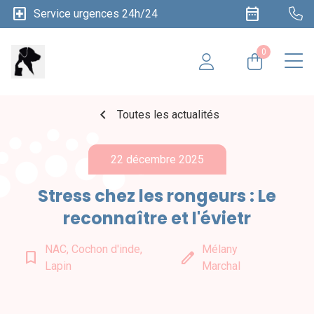
local_hospital
date_range
Service urgences 24h/24
0
chevron_left
Toutes les actualités
22 décembre 2025
Stress chez les rongeurs : Le
reconnaître et l'évietr
NAC, Cochon d'inde,
Mélany
bookmark_border
edit
Lapin
Marchal