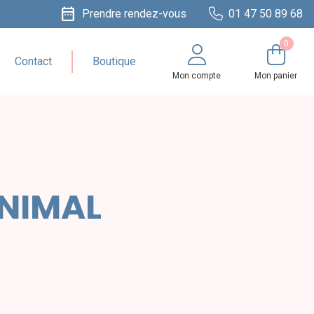
date_range
Prendre rendez-vous
01 47 50 89 68
0
Contact
Boutique
Mon compte
Mon panier
ANIMAL