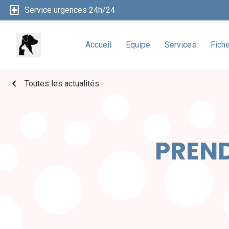
local_hospital
Service urgences 24h/24
Accueil
Equipe
Services
Fich
chevron_left
Toutes les actualités
PREND