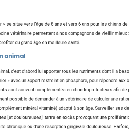
r » se situe vers l’âge de 8 ans et vers 6 ans pour les chiens d
ine vétérinaire permettent à nos compagnons de vieillir mieux : 
rofiter du grand âge en meilleure santé.
on animal
imal, c’est d’abord lui apporter tous les nutriments dont il a b
enior » avec un apport restreint en phosphore, pour répondre aux
ments sont souvent complémentés en chondroprotecteurs afin de 
lement possible de demander à un vétérinaire de calculer une rat
mplément minéral vitaminé) adapté à son âge. Surveiller ses de
es [et douloureuses]: tartre en excès provoquant une proliférati
tite chronique ou d’une résorption gingivale douloureuse. Parfois