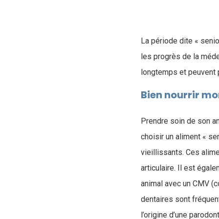
La période dite « senio
les progrès de la médec
longtemps et peuvent p
Bien nourrir m
Prendre soin de son an
choisir un aliment « s
vieillissants. Ces ali
articulaire. Il est éga
animal avec un CMV (co
dentaires sont fréquent
l’origine d’une parodon