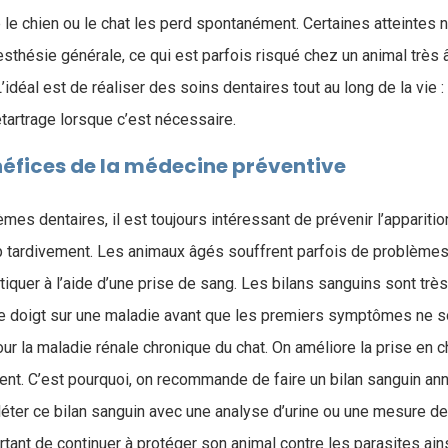
le chien ou le chat les perd spontanément. Certaines atteintes 
thésie générale, ce qui est parfois risqué chez un animal très â
’idéal est de réaliser des soins dentaires tout au long de la vie 
détartrage lorsque c’est nécessaire.
néfices de la médecine préventive
es dentaires, il est toujours intéressant de prévenir l’appariti
p tardivement. Les animaux âgés souffrent parfois de problèmes
quer à l’aide d’une prise de sang. Les bilans sanguins sont très i
e doigt sur une maladie avant que les premiers symptômes ne soi
our la maladie rénale chronique du chat. On améliore la prise en c
t. C’est pourquoi, on recommande de faire un bilan sanguin ann
éter ce bilan sanguin avec une analyse d’urine ou une mesure de l
ortant de continuer à protéger son animal contre les parasites ains