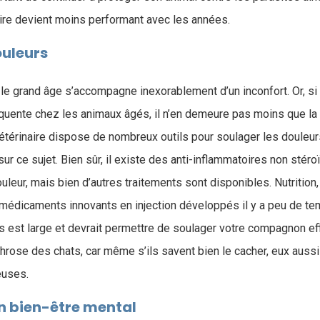
re devient moins performant avec les années.
ouleurs
e grand âge s’accompagne inexorablement d’un inconfort. Or, si 
quente chez les animaux âgés, il n’en demeure pas moins que la 
vétérinaire dispose de nombreux outils pour soulager les douleu
ur ce sujet. Bien sûr, il existe des anti-inflammatoires non sté
uleur, mais bien d’autres traitements sont disponibles. Nutrition,
médicaments innovants en injection développés il y a peu de tem
s est large et devrait permettre de soulager votre compagnon eff
hrose des chats, car même s’ils savent bien le cacher, eux aussi
reuses.
n bien-être mental