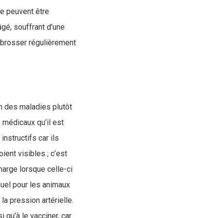
ne peuvent être
gé, souffrant d’une
: brosser régulièrement
on des maladies plutôt
 médicaux qu’il est
nstructifs car ils
ent visibles ; c’est
harge lorsque celle-ci
uel pour les animaux
a pression artérielle.
i qu’à le vacciner, car