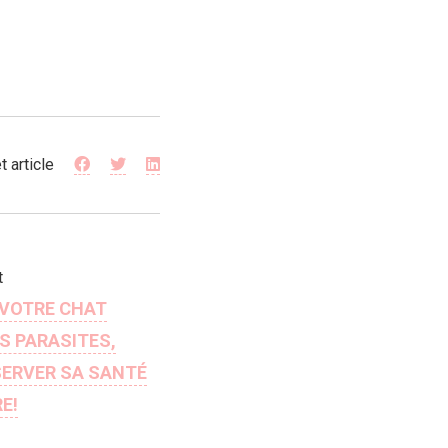
t article
t
 VOTRE CHAT
S PARASITES,
SERVER SA SANTÉ
E!