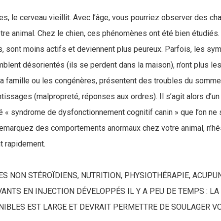
, le cerveau vieillit. Avec l’âge, vous pourriez observer des 
e animal. Chez le chien, ces phénomènes ont été bien étudiés. À
s, sont moins actifs et deviennent plus peureux. Parfois, les s
blent désorientés (ils se perdent dans la maison), n’ont plus l
 famille ou les congénères, présentent des troubles du sommeil
tissages (malpropreté, réponses aux ordres). Il s’agit alors d’un
« syndrome de dysfonctionnement cognitif canin » que l’on ne sa
remarquez des comportements anormaux chez votre animal, n’hés
ant rapidement.
S NON STÉROÏDIENS, NUTRITION, PHYSIOTHÉRAPIE, ACUPU
NTS EN INJECTION DÉVELOPPÉS IL Y A PEU DE TEMPS : LA
NIBLES EST LARGE ET DEVRAIT PERMETTRE DE SOULAGER 