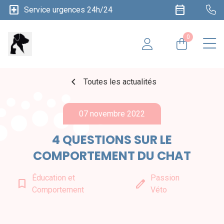
local_hospital
date_range
Service urgences 24h/24
0
chevron_left
Toutes les actualités
07 novembre 2022
4 QUESTIONS SUR LE
COMPORTEMENT DU CHAT
Éducation et
Passion
bookmark_border
edit
Comportement
Véto